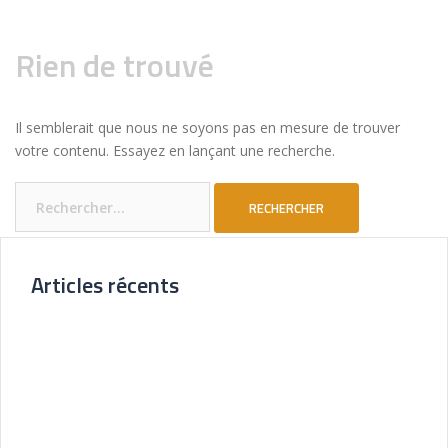
Rien de trouvé
Il semblerait que nous ne soyons pas en mesure de trouver
votre contenu. Essayez en lançant une recherche.
Rechercher :
Articles récents
Nouvelle Agence Cliente CL Immobilier
Visite Virtuelle 3D – La Forêt Saint-orens
Un très bel exemple – l’Ermitage
Réalisation pour les Restaurants