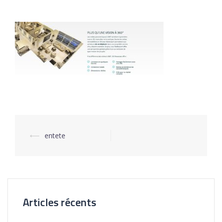
⟵
entete
Navigation
d’article
Articles récents