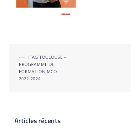
⟵
IFAG TOULOUSE –
Navigation
PROGRAMME DE
d’article
FORMATION MCO –
2022-2024
Articles récents
Nouvelle Agence Cliente CL Immobilier