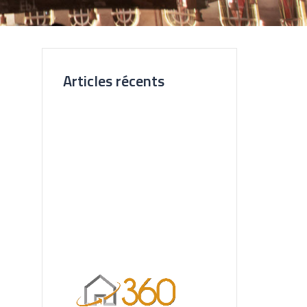
Articles récents
Nouvelle Agence Cliente CL
Immobilier
Visite Virtuelle 3D – La Forêt
Saint-orens
Un très bel exemple – l’Ermitage
Réalisation pour les Restaurants