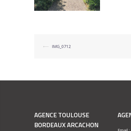
⟵
IMG_0712
Navigation
d’article
AGENCE TOULOUSE
AGEN
BORDEAUX ARCACHON
Email 