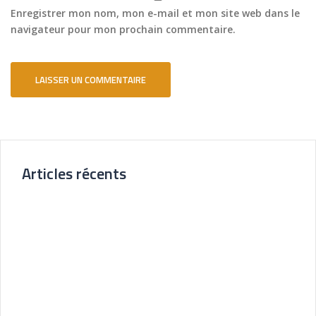
Enregistrer mon nom, mon e-mail et mon site web dans le
navigateur pour mon prochain commentaire.
Articles récents
Nouvelle Agence Cliente CL Immobilier
Visite Virtuelle 3D – La Forêt Saint-orens
Un très bel exemple – l’Ermitage
Réalisation pour les Restaurants