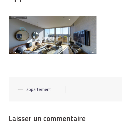
⟵
appartement
Navigation
d’article
Laisser un commentaire