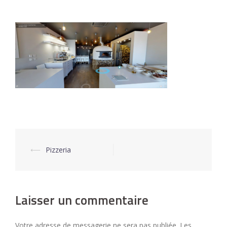
⟵
Pizzeria
Navigation
d’article
Laisser un commentaire
Votre adresse de messagerie ne sera pas publiée.
Les