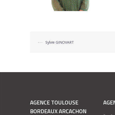
⟵
Sylvie GINOVART
Navigation
d’article
AGENCE TOULOUSE
AGEN
BORDEAUX ARCACHON