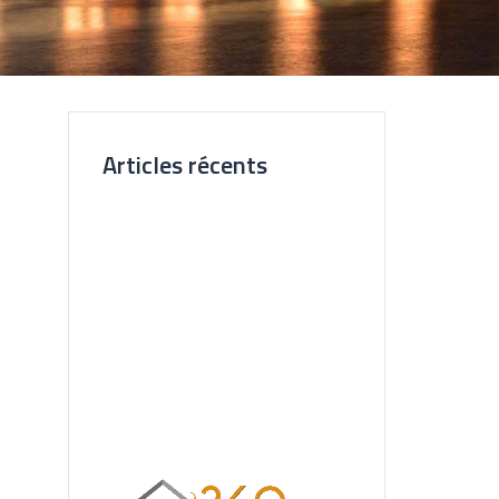
Articles récents
Nouvelle Agence Cliente CL
Immobilier
Visite Virtuelle 3D – La Forêt
Saint-orens
Un très bel exemple – l’Ermitage
Réalisation pour les Restaurants