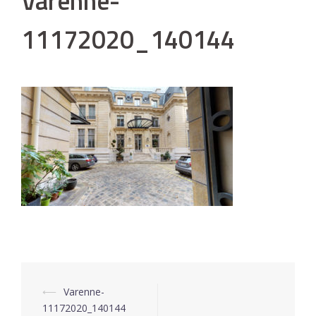
Varenne-
11172020_140144
⟵
Varenne-
Navigation
11172020_140144