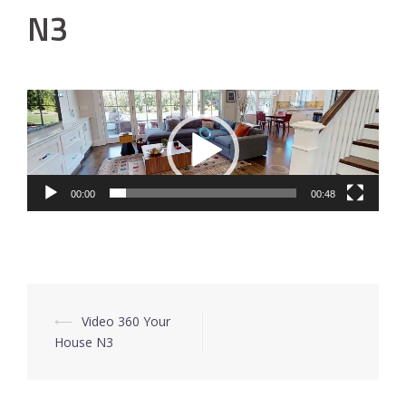
N3
Lecteur
vidéo
00:00
00:48
⟵
Video 360 Your
Navigation
House N3
d’article