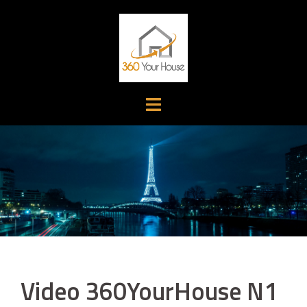
Aller
au
contenu
Video 360YourHouse N1